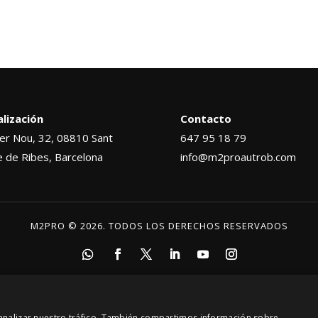
alización
Contacto
er Nou, 32, 08810 Sant
647 95 18 79
 de Ribes, Barcelona
info@m2proautrob.com
M2PRO © 2026. TODOS LOS DERECHOS RESERVADOS
y analizar nuestro tráfico. También compartimos información sobre