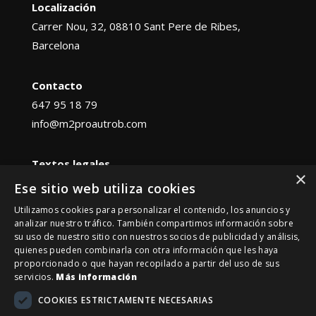
Localización
Carrer Nou, 32, 08810 Sant Pere de Ribes,
Barcelona
Contacto
647 95 18 79
info@m2proautrob.com
Textos legales
×
Aviso legal
Ese sitio web utiliza cookies
Política de privacidad
Utilizamos cookies para personalizar el contenido, los anuncios y
analizar nuestro tráfico. También compartimos información sobre
su uso de nuestro sitio con nuestros socios de publicidad y análisis,
quienes pueden combinarla con otra información que les haya
M2PRO © 2026. TODOS LOS DERECHOS
proporcionado o que hayan recopilado a partir del uso de sus
RESERVADOS
servicios.
Más información
COOKIES ESTRICTAMENTE NECESARIAS